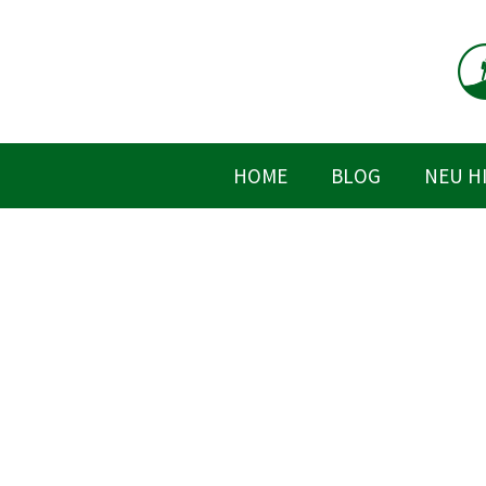
Zum
Inhalt
springen
HOME
BLOG
NEU H