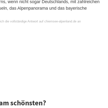
ns, wenn nicht sogar Deutschlands, mit zahlreichen
seln, das Alpenpanorama und das bayerische
ich die vollständige Antwort auf chiemsee-alpenland.de an
e am schönsten?