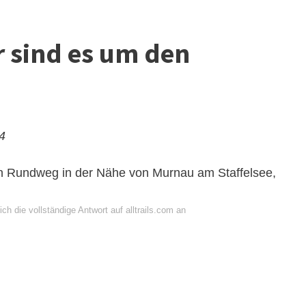
r sind es um den
24
en Rundweg in der Nähe von Murnau am Staffelsee,
ch die vollständige Antwort auf alltrails.com an