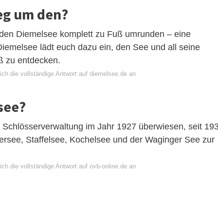
eg um den?
 den Diemelsee komplett zu Fuß umrunden – eine
emelsee lädt euch dazu ein, den See und all seine
ß zu entdecken.
ich die vollständige Antwort auf diemelsee.de an
see?
Schlösserverwaltung im Jahr 1927 überwiesen, seit 19
rsee, Staffelsee, Kochelsee und der Waginger See zur
ch die vollständige Antwort auf ovb-online.de an