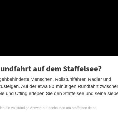
Rundfahrt auf dem Staffelsee?
gehbehinderte Menschen, Rollstuhlfahrer, Radler und
usteigen. Auf der etwa 80-minütigen Rundfahrt zwische
e und Uffing erleben Sie den Staffelsee und seine sieb
ich die vollständige Antwort auf seehausen-am-staffelsee.de an