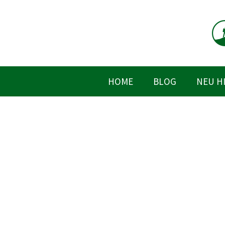
Zum
Inhalt
springen
HOME
BLOG
NEU H