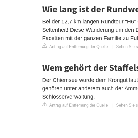
Wie lang ist der Rundw
Bei der 12,7 km langen Rundtour “H6”
Seltenheit! Diese Wanderung um den Di
Facetten mit der ganzen Familie zu Fu
Antrag auf Entfernung der Quelle
|
Sehen Sie s
Wem gehört der Staffel
Der Chiemsee wurde dem Krongut laut 
gehören unter anderem auch der Amme
Schlösserverwaltung.
Antrag auf Entfernung der Quelle
|
Sehen Sie si