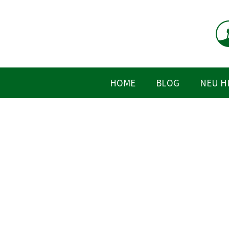
Zum
Inhalt
springen
HOME
BLOG
NEU H