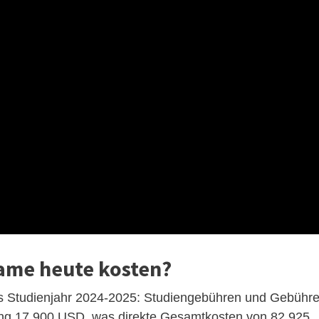
Dame heute kosten?
das Studienjahr 2024-2025: Studiengebühren und Gebühr
ung 17.900 USD, was direkte Gesamtkosten von 82.925