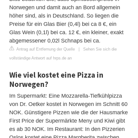
Norwegen und damit auch an Bord allgemein
höher sind, als in Deutschland. So liegen die
Preise für ein Glas Bier (0,4l) bei ca 8 €, ein
Glas Wein (0,1l) bei ca. 12 €, ein kleiner, exakt
abgemessener 0,02l Schnaps bei ca.
Antrag auf Entfernung der Quelle
|
Sehen Sie sich die
vollständige Antwort auf hrps.de an
Wie viel kostet eine Pizza in
Norwegen?
Im Supermarkt: Eine Mozzarella-Tiefkühlpizza
von Dr. Oetker kostet in Norwegen im Schnitt 60
NOK. Günstigere Pizzen wie die der Hausmarke
First Price der Supermärkte Meny und Kiwi gibt
es ab 30 NOK. Im Restaurant: In den Pizzerien
Oslos kostet eine Pizza Margherita zwischen