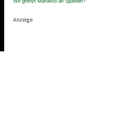
Wo grenzt Marokko an Spanien?
Anzeige