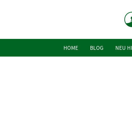
Zum
Inhalt
springen
HOME
BLOG
NEU H