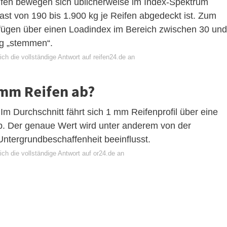
fen bewegen sich üblicherweise im Index-Spektrum
ast von 190 bis 1.900 kg je Reifen abgedeckt ist. Zum
rfügen über einen Loadindex im Bereich zwischen 30 und
kg „stemmen“.
ch die vollständige Antwort auf reifen24.de an
1mm Reifen ab?
Im Durchschnitt fährt sich 1 mm Reifenprofil über eine
b. Der genaue Wert wird unter anderem von der
Untergrundbeschaffenheit beeinflusst.
ch die vollständige Antwort auf or24.de an