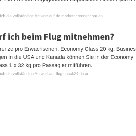
ich die vollständige Antwort auf de.marketscreener.com an
arf ich beim Flug mitnehmen?
ckgrenze pro Erwachsenen: Economy Class 20 kg, Busines
lügen in die USA und Kanada können Sie in der Economy
ass 1 x 32 kg pro Passagier mitführen.
ch die vollständige Antwort auf flug.check24.de an