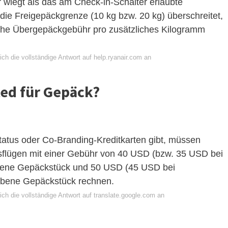
wiegt als das am Check-in-Schalter erlaubte
ie Freigepäckgrenze (10 kg bzw. 20 kg) überschreitet,
iche Übergepäckgebühr pro zusätzliches Kilogramm
ch die vollständige Antwort auf help.ryanair.com an
ted für Gepäck?
tatus oder Co-Branding-Kreditkarten gibt, müssen
flügen mit einer Gebühr von 40 USD (bzw. 35 USD bei
ebene Gepäckstück und 50 USD (45 USD bei
ebene Gepäckstück rechnen.
ch die vollständige Antwort auf translate.google.com an