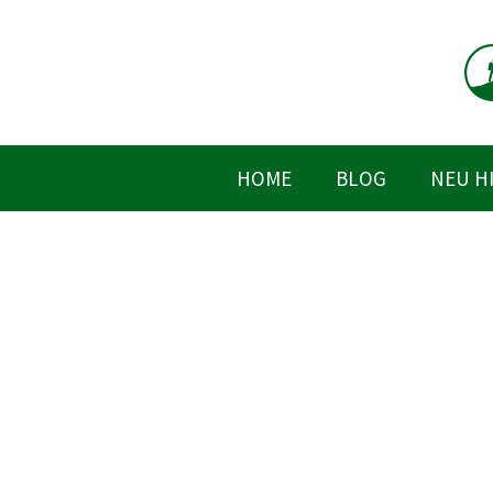
Zum
Inhalt
springen
HOME
BLOG
NEU H