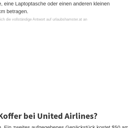
 eine Laptoptasche oder einen anderen kleinen
cm betragen.
ch die vollständige Antwort auf urlaubshamster.at an
Koffer bei United Airlines?
en. Ein zweites aufgegebenes Gepäckstück kostet $50 a