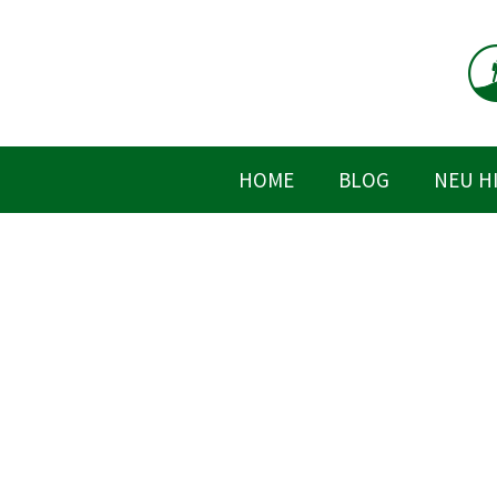
Zum
Inhalt
springen
HOME
BLOG
NEU H