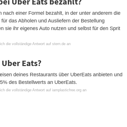
bei Uber Eats bezahlt?
 nach einer Formel bezahlt, in der unter anderem die
 für das Abholen und Ausliefern der Bestellung
 sie ihr eigenes Auto nutzen und selbst für den Sprit
ch die vollständige Antwort auf stern.de an
 Uber Eats?
peisen deines Restaurants über UberEats anbieten und
 15% des Bestellwerts an UberEats.
ch die vollständige Antwort auf iamplasticfree.org an