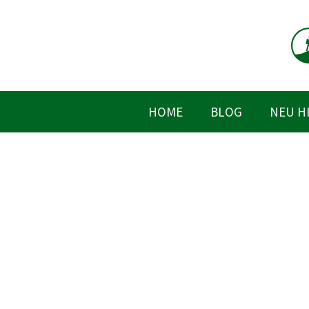
Zum
Inhalt
springen
HOME
BLOG
NEU H