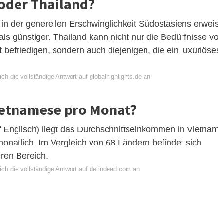
 oder Thailand?
t in der generellen Erschwinglichkeit Südostasiens erweis
als günstiger. Thailand kann nicht nur die Bedürfnisse v
befriedigen, sondern auch diejenigen, die ein luxuriöse
ch die vollständige Antwort auf globalhighlights.de an
Vietnamese pro Monat?
f Englisch) liegt das Durchschnittseinkommen in Vietna
onatlich. Im Vergleich von 68 Ländern befindet sich
eren Bereich.
ich die vollständige Antwort auf de.indeed.com an