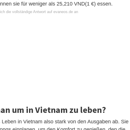
önnen sie für weniger als 25,210 VND(1 €) essen.
ich die vollständige Antwort auf evaneos.de an
man um in Vietnam zu leben?
 Leben in Vietnam also stark von den Ausgaben ab. Sie
Dongs einplanen, um den Komfort zu genießen, den die