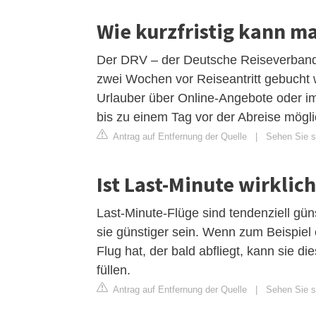
Wie kurzfristig kann m
Der DRV – der Deutsche Reiseverband –
zwei Wochen vor Reiseantritt gebucht 
Urlauber über Online-Angebote oder im
bis zu einem Tag vor der Abreise mögli
Antrag auf Entfernung der Quelle
|
Sehen Sie si
Ist Last-Minute wirklic
Last-Minute-Flüge sind tendenziell gü
sie günstiger sein. Wenn zum Beispiel 
Flug hat, der bald abfliegt, kann sie 
füllen.
Antrag auf Entfernung der Quelle
|
Sehen Sie s