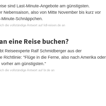
eise sind Last-Minute-Angebote am günstigsten.
er Nebensaison, also von Mitte November bis kurz vor
t-Minute-Schnäppchen.
ch die vollständige Antwort auf lidl-reisen.de an
man eine Reise buchen?
ibt Reiseexperte Ralf Schmidberger aus der
 Richtlinie: "Flüge in die Ferne, also nach Amerika oder
 vorher am günstigsten."
ch die vollständige Antwort auf br.de an