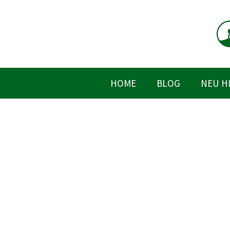
Zum
Inhalt
springen
HOME
BLOG
NEU H