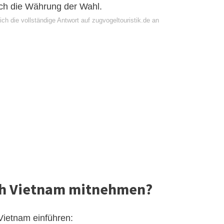
och die Währung der Wahl.
ch die vollständige Antwort auf zugvogeltouristik.de an
ch Vietnam mitnehmen?
Vietnam einführen: