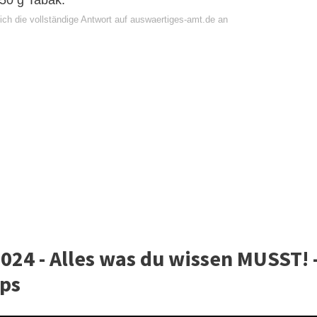
250 g Tabak.
ich die vollständige Antwort auf auswaertiges-amt.de an
24 - Alles was du wissen MUSST! 
pps