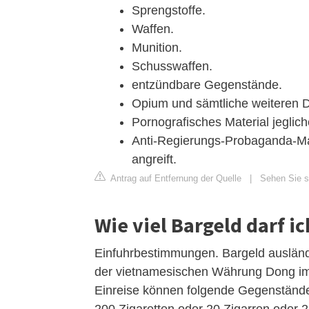
Sprengstoffe.
Waffen.
Munition.
Schusswaffen.
entzündbare Gegenstände.
Opium und sämtliche weiteren 
Pornografisches Material jegliche
Anti-Regierungs-Probaganda-Mate
angreift.
Antrag auf Entfernung der Quelle
|
Sehen Sie si
Wie viel Bargeld darf 
Einfuhrbestimmungen. Bargeld auslän
der vietnamesischen Währung Dong im 
Einreise können folgende Gegenstände 