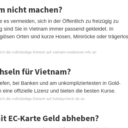
am nicht machen?
e es vermeiden, sich in der Öffentlich zu freizügig zu
ng sind Sie in Vietnam immer passend gekleidet. In
igiösen Orten sind kurze Hosen, Miniröcke oder trägerlo
ch die vollständige Antwort auf vietnam-rundreisen.info an
hseln für Vietnam?
en, bei Banken und am unkompliziertesten in Gold-
eine offizielle Lizenz und bieten die besten Kurse.
ich die vollständige Antwort auf holidaycheck.de an
it EC-Karte Geld abheben?