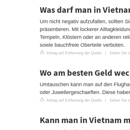
Was darf man in Vietn
Um nicht negativ aufzufallen, sollten Si
präsentieren. Mit lockerer Alltagkleidu
Tempeln, Klöstern oder an anderen rel
sowie bauchfreie Oberteile verboten.
Antrag auf Entfernung der Quelle
|
Sehen Sie si
Wo am besten Geld wec
Umtauschen kann man auf den Flughaef
oder Juweliergeschaeften. Diese haben 
Antrag auf Entfernung der Quelle
|
Sehen Sie s
Kann man in Vietnam m