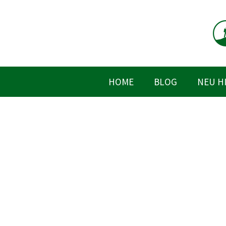
Zum
Inhalt
springen
HOME
BLOG
NEU H