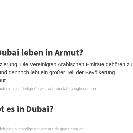
Dubai leben in Armut?
fizierung. Die Vereinigten Arabischen Emirate gehören zu
und dennoch lebt ein großer Teil der Bevölkerung –
mut.
ch die vollständige Antwort auf translate.google.com an
t es in Dubai?
ich die vollständige Antwort auf de.quora.com an