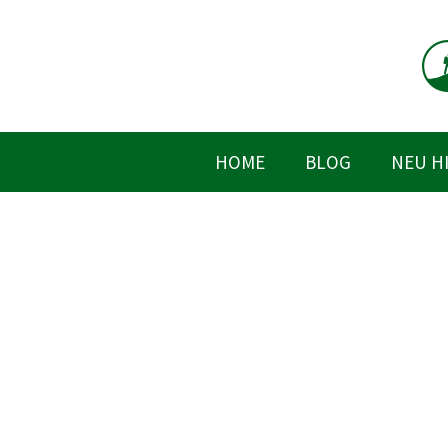
Zum
Inhalt
springen
HOME
BLOG
NEU H