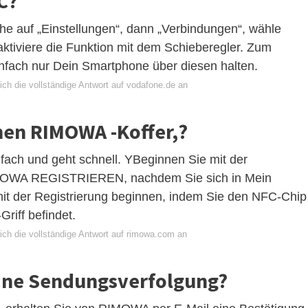
C?
he auf „Einstellungen“, dann „Verbindungen“, wähle
tiviere die Funktion mit dem Schieberegler. Zum
fach nur Dein Smartphone über diesen halten.
ich die vollständige Antwort auf vodafone.de an
inen RIMOWA -Koffer,?
infach und geht schnell. YBeginnen Sie mit der
IMOWA REGISTRIEREN, nachdem Sie sich in Mein
t der Registrierung beginnen, indem Sie den NFC-Chip
riff befindet.
ich die vollständige Antwort auf rimowa.com an
ine Sendungsverfolgung?