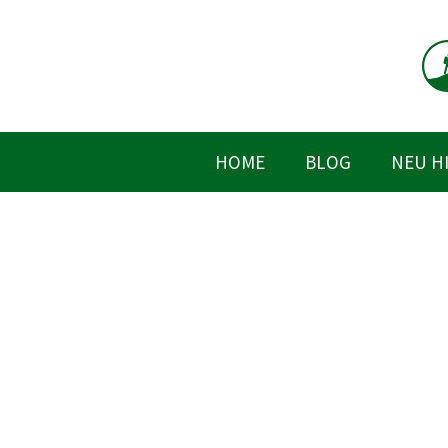
Zum
Inhalt
springen
HOME
BLOG
NEU H