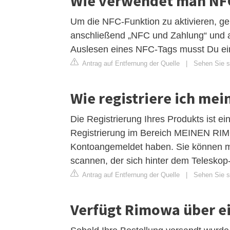
Wie verwendet man NF
Um die NFC-Funktion zu aktivieren, ge
anschließend „NFC und Zahlung“ und ak
Auslesen eines NFC-Tags musst Du ein
Antrag auf Entfernung der Quelle
|
Sehen Sie s
Wie registriere ich me
Die Registrierung Ihres Produkts ist e
Registrierung im Bereich MEINEN R
Kontoangemeldet haben. Sie können mi
scannen, der sich hinter dem Teleskop-G
Antrag auf Entfernung der Quelle
|
Sehen Sie s
Verfügt Rimowa über e