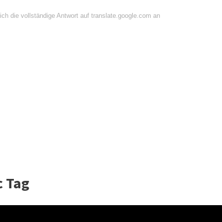
ch die vollständige Antwort auf translate.google.com an
c Tag