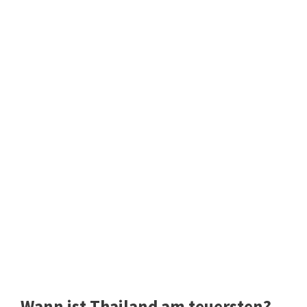
Wann ist Thailand am teuersten?