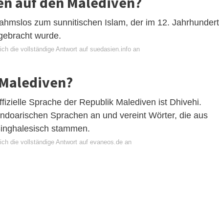
en auf den Malediven?
ahmslos zum sunnitischen Islam, der im 12. Jahrhundert
 gebracht wurde.
ch die vollständige Antwort auf suedasien.info an
 Malediven?
ffizielle Sprache der Republik Malediven ist Dhivehi.
ndoarischen Sprachen an und vereint Wörter, die aus
Singhalesisch stammen.
ich die vollständige Antwort auf evaneos.de an