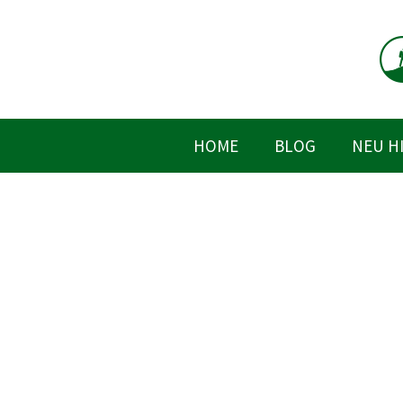
Zum
Inhalt
springen
HOME
BLOG
NEU H