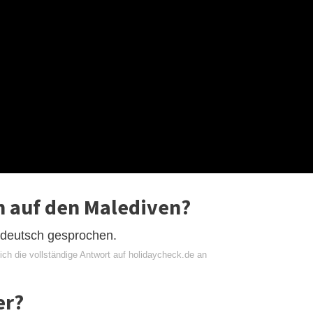
h auf den Malediven?
d deutsch gesprochen.
ich die vollständige Antwort auf holidaycheck.de an
er?