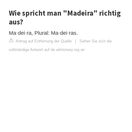
Wie spricht man "Madeira" richtig
aus?
Ma·dei·ra, Plural: Ma·dei·ras.
Antrag auf Entfernung der Quelle
|
Sehen Sie sich die
vollständige Antwort auf de.wiktionary.org an