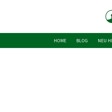
Zum
Inhalt
springen
HOME
BLOG
NEU H