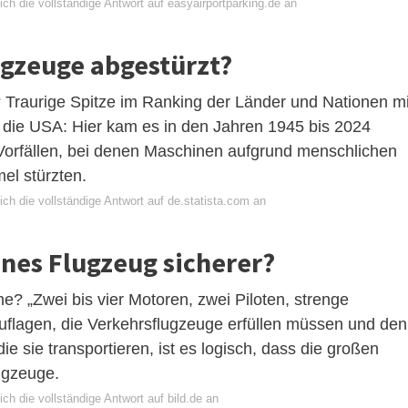
ch die vollständige Antwort auf easyairportparking.de an
ugzeuge abgestürzt?
 Traurige Spitze im Ranking der Länder und Nationen mi
 die USA: Hier kam es in den Jahren 1945 bis 2024
Vorfällen, bei denen Maschinen aufgrund menschlichen
l stürzten.
ch die vollständige Antwort auf de.statista.com an
eines Flugzeug sicherer?
ne? „Zwei bis vier Motoren, zwei Piloten, strenge
Auflagen, die Verkehrsflugzeuge erfüllen müssen und den
e sie transportieren, ist es logisch, dass die großen
lugzeuge.
ch die vollständige Antwort auf bild.de an