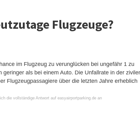
eutzutage Flugzeuge?
e Chance im Flugzeug zu verunglücken bei ungefähr 1 zu
 geringer als bei einem Auto. Die Unfallrate in der zivile
ender Flugzeugpassagiere über die letzten Jahre erheblich
ch die vollständige Antwort auf easyairportparking.de an