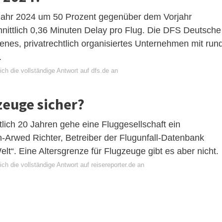
lbjahr 2024 um 50 Prozent gegenüber dem Vorjahr
chnittlich 0,36 Minuten Delay pro Flug. Die DFS Deutsche
nes, privatrechtlich organisiertes Unternehmen mit run
.
ch die vollständige Antwort auf dfs.de an
zeuge sicher?
tlich 20 Jahren gehe eine Fluggesellschaft ein
an-Arwed Richter, Betreiber der Flugunfall-Datenbank
t“. Eine Altersgrenze für Flugzeuge gibt es aber nicht.
ch die vollständige Antwort auf reisereporter.de an