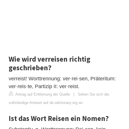
Wie wird verreisen richtig
geschrieben?
verreist! Worttrennung: ver·rei·sen, Präteritum:
ver·reis·te, Partizip II: ver·reist.
Antrag auf Entfernung der Quelle
|
Sehen Sie sich die
vollständige Antwort auf de.wiktionary.org an
Ist das Wort Reisen ein Nomen?