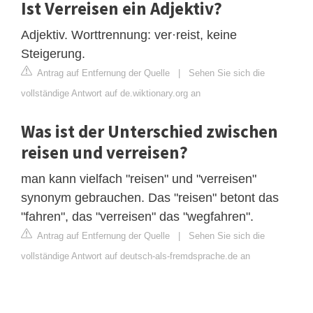
Ist Verreisen ein Adjektiv?
Adjektiv. Worttrennung: ver·reist, keine
Steigerung.
Antrag auf Entfernung der Quelle
|
Sehen Sie sich die
vollständige Antwort auf de.wiktionary.org an
Was ist der Unterschied zwischen
reisen und verreisen?
man kann vielfach "reisen" und "verreisen"
synonym gebrauchen. Das "reisen" betont das
"fahren", das "verreisen" das "wegfahren".
Antrag auf Entfernung der Quelle
|
Sehen Sie sich die
vollständige Antwort auf deutsch-als-fremdsprache.de an