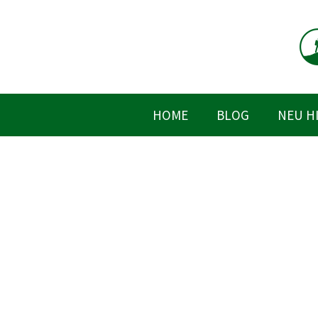
Zum
Inhalt
springen
HOME
BLOG
NEU H