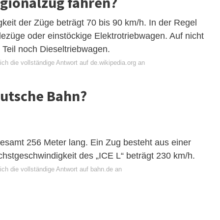
egionalzug fahren?
keit der Züge beträgt 70 bis 90 km/h. In der Regel
üge oder einstöckige Elektrotriebwagen. Auf nicht
m Teil noch Dieseltriebwagen.
ch die vollständige Antwort auf de.wikipedia.org an
Deutsche Bahn?
gesamt 256 Meter lang. Ein Zug besteht aus einer
stgeschwindigkeit des „ICE L“ beträgt 230 km/h.
ch die vollständige Antwort auf bahn.de an