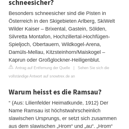
schneesicher?
Besonders schneesicher sind die Pisten in
Österreich in den Skigebieten Arlberg, SkiWelt
Wilder Kaiser – Brixental, Gastein, Sölden,
Silvretta Montafon, Hochzillertal-Hochfügen-
Spieljoch, Obertauern, Wildkogel-Arena,
Damüls-Mellau, Kitzsteinhorn/Maiskogel –
Kaprun oder Großglockner-Heiligenblut.
Antrag auf Entfernung der Quelle
|
Sehen Sie sich die
vollständige Antwort auf snowtrex.de an
Warum heisst es die Ramsau?
“ (Aus: Lilienfelder Heimatkunde, 1912) Der
Name Ramsau ist höchstwahrscheinlich
slawischen Ursprungs, er setzt sich zusammen
aus dem slawischen „Hrom“ und „au“. „Hrom“