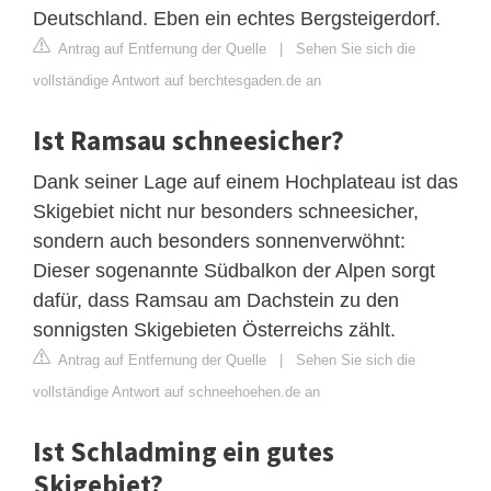
Deutschland. Eben ein echtes Bergsteigerdorf.
Antrag auf Entfernung der Quelle
|
Sehen Sie sich die
vollständige Antwort auf berchtesgaden.de an
Ist Ramsau schneesicher?
Dank seiner Lage auf einem Hochplateau ist das
Skigebiet nicht nur besonders schneesicher,
sondern auch besonders sonnenverwöhnt:
Dieser sogenannte Südbalkon der Alpen sorgt
dafür, dass Ramsau am Dachstein zu den
sonnigsten Skigebieten Österreichs zählt.
Antrag auf Entfernung der Quelle
|
Sehen Sie sich die
vollständige Antwort auf schneehoehen.de an
Ist Schladming ein gutes
Skigebiet?