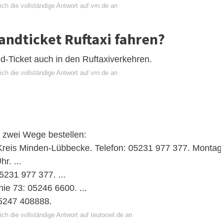
ch die vollständige Antwort auf vrn.de an
ndticket Ruftaxi fahren?
d-Ticket auch in den Ruftaxiverkehren.
ch die vollständige Antwort auf vrn.de an
 zwei Wege bestellen:
, Kreis Minden-Lübbecke. Telefon: 05231 977 377. Monta
r. ...
5231 977 377. ...
ie 73: 05246 6600. ...
05247 408888.
ch die vollständige Antwort auf teutoowl.de an