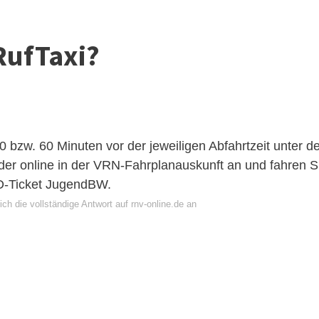
RufTaxi?
0 bzw. 60 Minuten vor der jeweiligen Abfahrtzeit unter d
er online in der
VRN
-Fahrplanauskunft an und fahren S
 D-Ticket JugendBW.
ch die vollständige Antwort auf rnv-online.de an