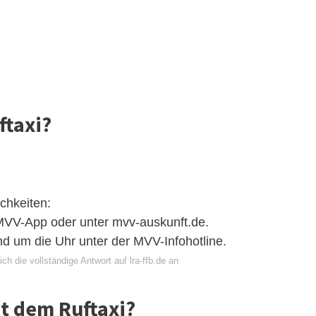
ftaxi?
chkeiten:
MVV-App oder unter mvv-auskunft.de.
nd um die Uhr unter der MVV-Infohotline.
ch die vollständige Antwort auf lra-ffb.de an
it dem Ruftaxi?