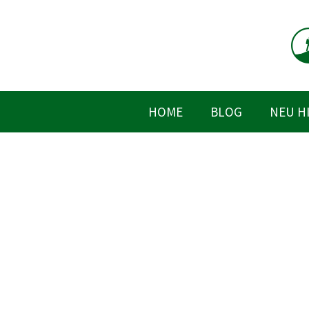
Zum
Inhalt
springen
HOME
BLOG
NEU H