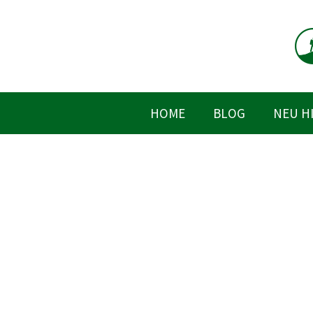
Zum
Inhalt
springen
HOME
BLOG
NEU H