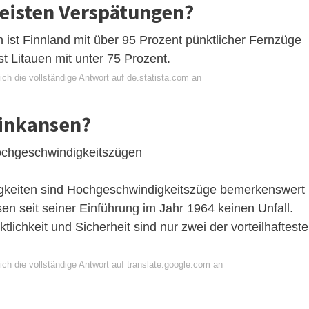
eisten Verspätungen?
ist Finnland mit über 95 Prozent pünktlicher Fernzüge
ist Litauen mit unter 75 Prozent.
ch die vollständige Antwort auf de.statista.com an
hinkansen?
ochgeschwindigkeitszügen
igkeiten sind Hochgeschwindigkeitszüge bemerkenswert
sen seit seiner Einführung im Jahr 1964 keinen Unfall.
tlichkeit und Sicherheit sind nur zwei der vorteilhaftest
ch die vollständige Antwort auf translate.google.com an