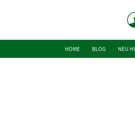
Zum
Inhalt
springen
HOME
BLOG
NEU H