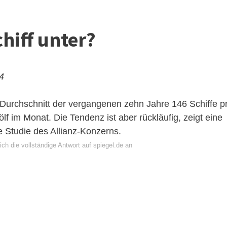
chiff unter?
24
urchschnitt der vergangenen zehn Jahre 146 Schiffe p
lf im Monat. Die Tendenz ist aber rückläufig, zeigt eine
e Studie des Allianz-Konzerns.
ch die vollständige Antwort auf spiegel.de an