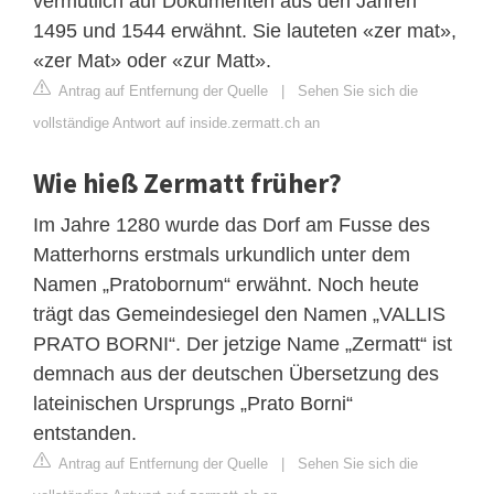
vermutlich auf Dokumenten aus den Jahren
1495 und 1544 erwähnt. Sie lauteten «zer mat»,
«zer Mat» oder «zur Matt».
Antrag auf Entfernung der Quelle
|
Sehen Sie sich die
vollständige Antwort auf inside.zermatt.ch an
Wie hieß Zermatt früher?
Im Jahre 1280 wurde das Dorf am Fusse des
Matterhorns erstmals urkundlich unter dem
Namen „Pratobornum“ erwähnt. Noch heute
trägt das Gemeindesiegel den Namen „VALLIS
PRATO BORNI“. Der jetzige Name „Zermatt“ ist
demnach aus der deutschen Übersetzung des
lateinischen Ursprungs „Prato Borni“
entstanden.
Antrag auf Entfernung der Quelle
|
Sehen Sie sich die