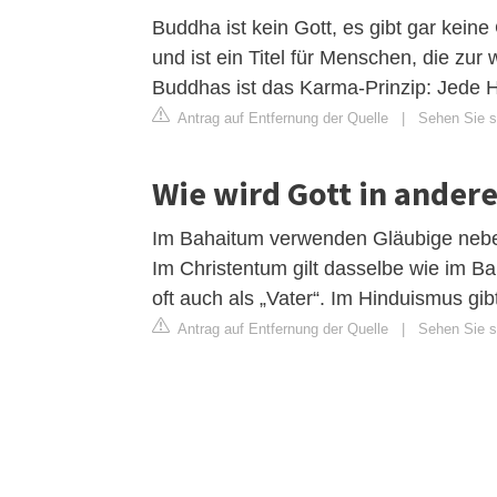
Buddha ist kein Gott, es gibt gar kein
und ist ein Titel für Menschen, die zur
Buddhas ist das Karma-Prinzip: Jede 
Antrag auf Entfernung der Quelle
|
Sehen Sie si
Wie wird Gott in ander
Im Bahaitum verwenden Gläubige neben 
Im Christentum gilt dasselbe wie im B
oft auch als „Vater“. Im Hinduismus gi
Antrag auf Entfernung der Quelle
|
Sehen Sie si