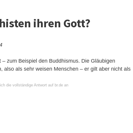
isten ihren Gott?
24
tt – zum Beispiel den Buddhismus. Die Gläubigen
 also als sehr weisen Menschen – er gilt aber nicht als
ch die vollständige Antwort auf br.de an