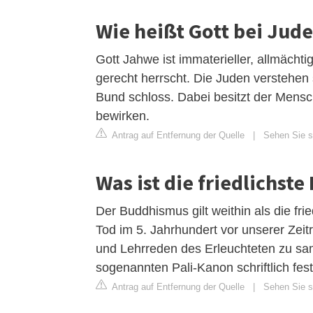
Wie heißt Gott bei Jud
Gott Jahwe ist immaterieller, allmächt
gerecht herrscht. Die Juden verstehen 
Bund schloss. Dabei besitzt der Mensc
bewirken.
Antrag auf Entfernung der Quelle
|
Sehen Sie si
Was ist die friedlichste
Der Buddhismus gilt weithin als die f
Tod im 5. Jahrhundert vor unserer Ze
und Lehrreden des Erleuchteten zu sa
sogenannten Pali-Kanon schriftlich fes
Antrag auf Entfernung der Quelle
|
Sehen Sie si