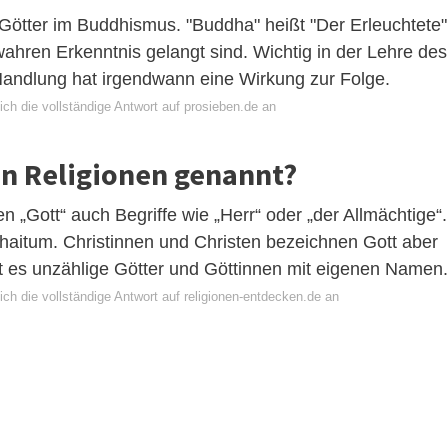
e Götter im Buddhismus. "Buddha" heißt "Der Erleuchtete"
 wahren Erkenntnis gelangt sind. Wichtig in der Lehre des
Handlung hat irgendwann eine Wirkung zur Folge.
ch die vollständige Antwort auf prosieben.de an
en Religionen genannt?
„Gott“ auch Begriffe wie „Herr“ oder „der Allmächtige“.
ahaitum. Christinnen und Christen bezeichnen Gott aber
bt es unzählige Götter und Göttinnen mit eigenen Namen.
ch die vollständige Antwort auf religionen-entdecken.de an