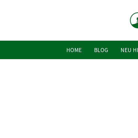
Zum
Inhalt
springen
HOME
BLOG
NEU H