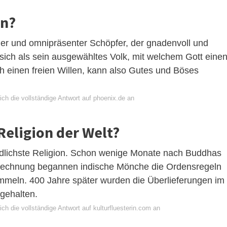
en?
iger und omnipräsenter Schöpfer, der gnadenvoll und
sich als sein ausgewähltes Volk, mit welchem Gott eine
h einen freien Willen, kann also Gutes und Böses
ch die vollständige Antwort auf phoenix.de an
 Religion der Welt?
riedlichste Religion. Schon wenige Monate nach Buddhas
itrechnung begannen indische Mönche die Ordensregeln
mmeln. 400 Jahre später wurden die Überlieferungen im
tgehalten.
ch die vollständige Antwort auf kulturfluesterin.com an