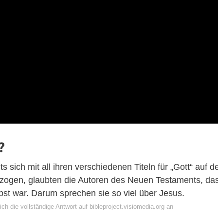
?
 sich mit all ihren verschiedenen Titeln für „Gott“ auf d
zogen, glaubten die Autoren des Neuen Testaments, da
st war. Darum sprechen sie so viel über Jesus.
ch die vollständige Antwort auf bibleproject.visiomedia.org an