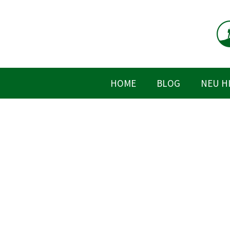
Zum
Inhalt
springen
HOME
BLOG
NEU H