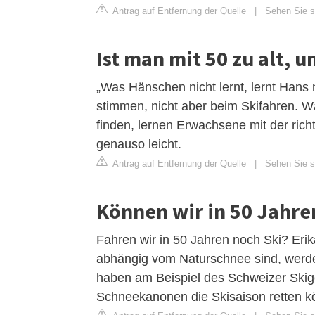
Antrag auf Entfernung der Quelle
|
Sehen Sie si
Ist man mit 50 zu alt, 
„Was Hänschen nicht lernt, lernt H
stimmen, nicht aber beim Skifahren. Wäh
finden, lernen Erwachsene mit der rich
genauso leicht.
Antrag auf Entfernung der Quelle
|
Sehen Sie si
Können wir in 50 Jahre
Fahren wir in 50 Jahren noch Ski? Erika 
abhängig vom Naturschnee sind, werde
haben am Beispiel des Schweizer Skig
Schneekanonen die Skisaison retten k