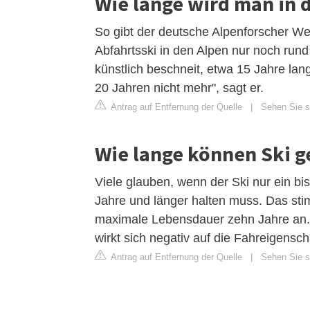
Wie lange wird man in 
So gibt der deutsche Alpenforscher We
Abfahrtsski in den Alpen nur noch run
künstlich beschneit, etwa 15 Jahre la
20 Jahren nicht mehr", sagt er.
Antrag auf Entfernung der Quelle
|
Sehen Sie s
Wie lange können Ski 
Viele glauben, wenn der Ski nur ein bi
Jahre und länger halten muss. Das stim
maximale Lebensdauer zehn Jahre an. 
wirkt sich negativ auf die Fahreigensch
Antrag auf Entfernung der Quelle
|
Sehen Sie s