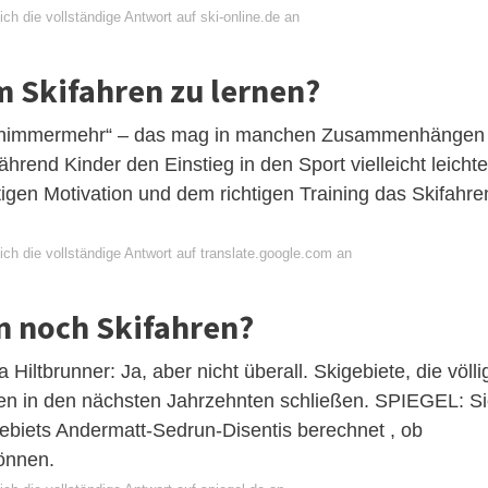
ch die vollständige Antwort auf ski-online.de an
um Skifahren zu lernen?
ans nimmermehr“ – das mag in manchen Zusammenhängen
rend Kinder den Einstieg in den Sport vielleicht leichte
tigen Motivation und dem richtigen Training das Skifahre
ch die vollständige Antwort auf translate.google.com an
n noch Skifahren?
Hiltbrunner: Ja, aber nicht überall. Skigebiete, die völli
n in den nächsten Jahrzehnten schließen. SPIEGEL: S
ebiets Andermatt-Sedrun-Disentis berechnet , ob
önnen.