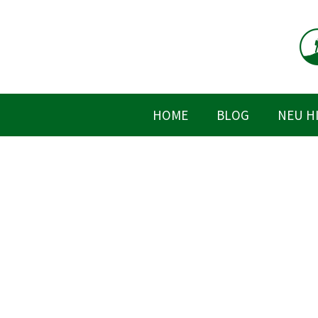
Zum
Inhalt
springen
HOME
BLOG
NEU H