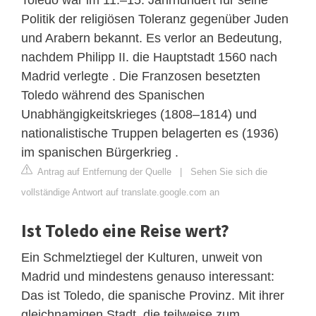
Politik der religiösen Toleranz gegenüber Juden
und Arabern bekannt. Es verlor an Bedeutung,
nachdem Philipp II. die Hauptstadt 1560 nach
Madrid verlegte . Die Franzosen besetzten
Toledo während des Spanischen
Unabhängigkeitskrieges (1808–1814) und
nationalistische Truppen belagerten es (1936)
im spanischen Bürgerkrieg .
Antrag auf Entfernung der Quelle
|
Sehen Sie sich die
vollständige Antwort auf translate.google.com an
Ist Toledo eine Reise wert?
Ein Schmelztiegel der Kulturen, unweit von
Madrid und mindestens genauso interessant:
Das ist Toledo, die spanische Provinz. Mit ihrer
gleichnamigen Stadt, die teilweise zum