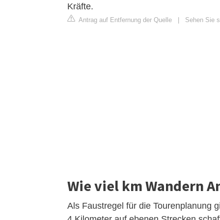
Kräfte.
Antrag auf Entfernung der Quelle
|
Sehen Sie s
Wie viel km Wandern A
Als Faustregel für die Tourenplanung 
4 Kilometer auf ebenen Strecken scha