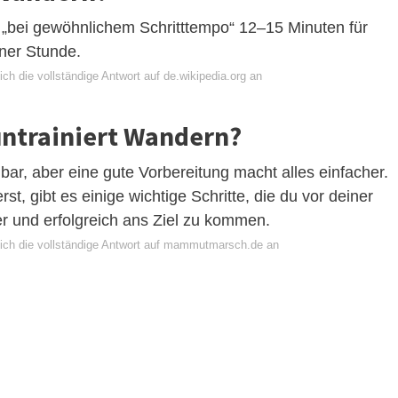
r „bei gewöhnlichem Schritttempo“ 12–15 Minuten für
iner Stunde.
ch die vollständige Antwort auf de.wikipedia.org an
untrainiert Wandern?
bar, aber eine gute Vorbereitung macht alles einfacher.
st, gibt es einige wichtige Schritte, die du vor deiner
r und erfolgreich ans Ziel zu kommen.
ich die vollständige Antwort auf mammutmarsch.de an