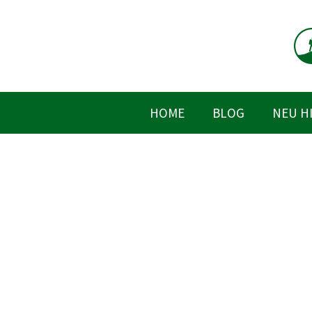
Zum
Inhalt
springen
HOME
BLOG
NEU H