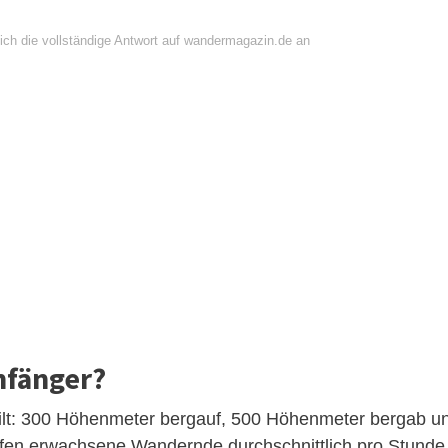
ich die vollständige Antwort auf wandermagazin.de an
nfänger?
gilt: 300 Höhenmeter bergauf, 500 Höhenmeter bergab u
ffen erwachsene Wandernde durchschnittlich pro Stunde