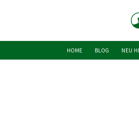
Zum
Inhalt
springen
HOME
BLOG
NEU H