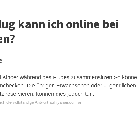
lug kann ich online bei
en?
25
 und Kinder während des Fluges zusammensitzen.So könn
 einchecken. Die übrigen Erwachsenen oder Jugendlichen
z reservieren, können dies jedoch tun.
ch die vollständige Antwort auf ryanair.com an