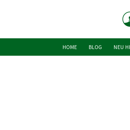
Zum
Inhalt
springen
HOME
BLOG
NEU H