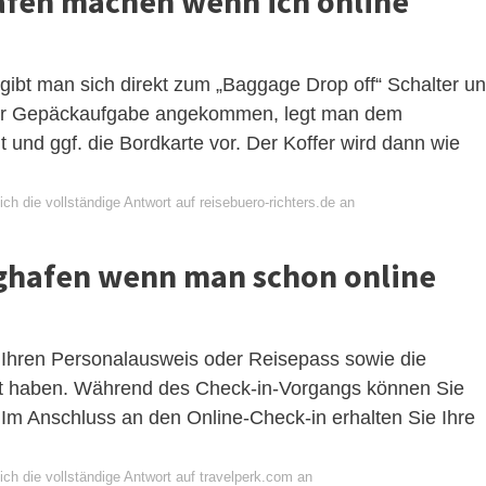
afen machen wenn ich online
gibt man sich direkt zum „Baggage Drop off“ Schalter u
 der Gepäckaufgabe angekommen, legt man dem
und ggf. die Bordkarte vor. Der Koffer wird dann wie
ch die vollständige Antwort auf reisebuero-richters.de an
ghafen wenn man schon online
: Ihren Personalausweis oder Reisepass sowie die
it haben. Während des Check-in-Vorgangs können Sie
 Im Anschluss an den Online-Check-in erhalten Sie Ihre
ch die vollständige Antwort auf travelperk.com an