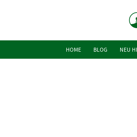
Zum
Inhalt
springen
HOME
BLOG
NEU H