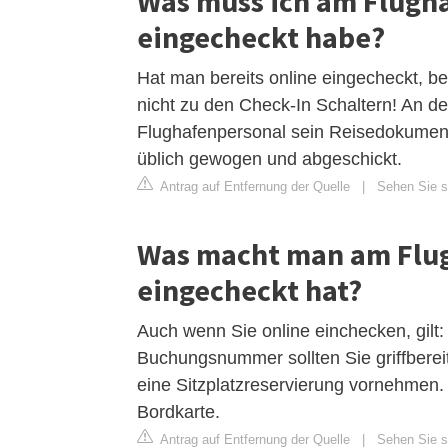
Was muss ich am Flugh
eingecheckt habe?
Hat man bereits online eingecheckt, be
nicht zu den Check-In Schaltern! An
Flughafenpersonal sein Reisedokument 
üblich gewogen und abgeschickt.
Antrag auf Entfernung der Quelle
|
Sehen Sie si
Was macht man am Flu
eingecheckt hat?
Auch wenn Sie online einchecken, gilt
Buchungsnummer sollten Sie griffbere
eine Sitzplatzreservierung vornehmen.
Bordkarte.
Antrag auf Entfernung der Quelle
|
Sehen Sie si