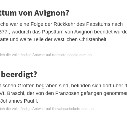
ttum von Avignon?
rche war eine Folge der Rückkehr des Papsttums nach
377 , wodurch das Papsttum von Avignon beendet wurde
tte und weite Teile der westlichen Christenheit
ch die vollständige Antwort auf translate.google.com an
 beerdigt?
nischen Grotten begraben sind, befinden sich dort über 
 VI. Braschi, der von den Franzosen gefangen genomme
 Johannes Paul I.
ch die vollständige Antwort auf thevaticantickets.com an