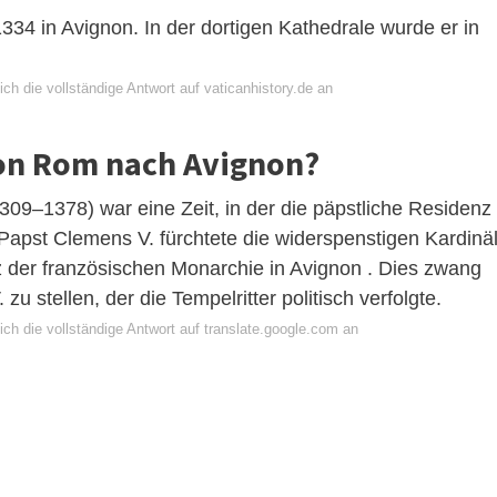
34 in Avignon. In der dortigen Kathedrale wurde er in
ch die vollständige Antwort auf vaticanhistory.de an
on Rom nach Avignon?
309–1378) war eine Zeit, in der die päpstliche Residenz
apst Clemens V. fürchtete die widerspenstigen Kardinä
 der französischen Monarchie in Avignon . Dies zwang
 zu stellen, der die Tempelritter politisch verfolgte.
ch die vollständige Antwort auf translate.google.com an