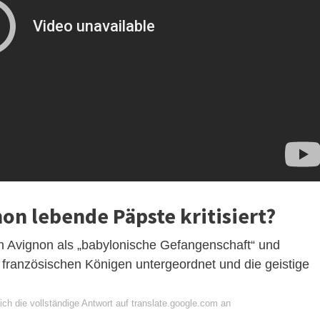
n lebende Päpste kritisiert?
n Avignon als „babylonische Gefangenschaft“ und
 französischen Königen untergeordnet und die geistige
ch die vollständige Antwort auf translate.google.com an