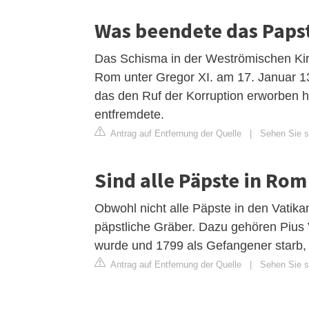
Was beendete das Paps
Das Schisma in der Weströmischen Ki
Rom unter Gregor XI. am 17. Januar 1
das den Ruf der Korruption erworben ha
entfremdete.
Antrag auf Entfernung der Quelle
|
Sehen Sie si
Sind alle Päpste in Rom
Obwohl nicht alle Päpste in den Vatika
päpstliche Gräber. Dazu gehören Pius
wurde und 1799 als Gefangener starb,
Antrag auf Entfernung der Quelle
|
Sehen Sie si