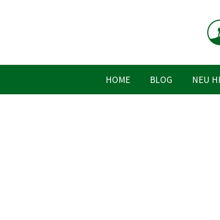
Zum
Inhalt
springen
HOME
BLOG
NEU H