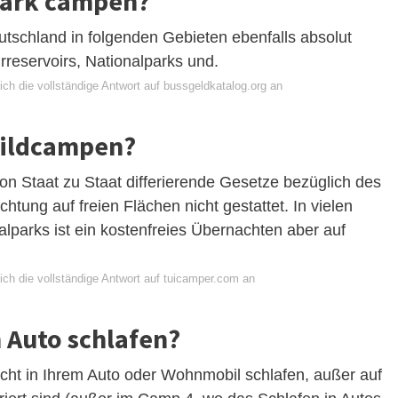
park campen?
utschland in folgenden Gebieten ebenfalls absolut
rreservoirs, Nationalparks und.
ch die vollständige Antwort auf bussgeldkatalog.org an
Wildcampen?
n Staat zu Staat differierende Gesetze bezüglich des
chtung auf freien Flächen nicht gestattet. In vielen
lparks ist ein kostenfreies Übernachten aber auf
ich die vollständige Antwort auf tuicamper.com an
m Auto schlafen?
icht in Ihrem Auto oder Wohnmobil schlafen, außer auf