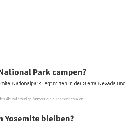
National Park campen?
ite-Nationalpark liegt mitten in der Sierra Nevada und
ich die vollständige Antwort auf cu-camper.com an
m Yosemite bleiben?