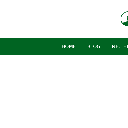
Zum
Inhalt
springen
HOME
BLOG
NEU H