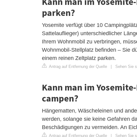
Kann man im Yosemite-
parken?
Yosemite verfügt über 10 Campingplät
Sattelauflieger) unterschiedlicher Lä
Ihrem Wohnmobil zu verbringen, müss
Wohnmobil-Stellplatz befinden – Sie d
einem reinen Zeltplatz parken.
Antrag auf Entfernung der Quelle
|
Sehen Sie si
Kann man im Yosemite-
campen?
Hängematten, Wäscheleinen und ander
werden, solange sie keine Gefahren dar
Beschädigungen zu vermeiden. An Eiche
Antrag auf Entfernung der Quelle
|
Sehen Sie si