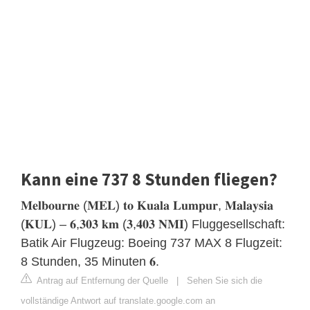
Kann eine 737 8 Stunden fliegen?
𝐌𝐞𝐥𝐛𝐨𝐮𝐫𝐧𝐞 (𝐌𝐄𝐋) 𝐭𝐨 𝐊𝐮𝐚𝐥𝐚 𝐋𝐮𝐦𝐩𝐮𝐫, 𝐌𝐚𝐥𝐚𝐲𝐬𝐢𝐚
(𝐊𝐔𝐋) – 𝟔,𝟑𝟎𝟑 𝐤𝐦 (𝟑,𝟒𝟎𝟑 𝐍𝐌𝐈) Fluggesellschaft:
Batik Air Flugzeug: Boeing 737 MAX 8 Flugzeit:
8 Stunden, 35 Minuten 𝟔.
Antrag auf Entfernung der Quelle
|
Sehen Sie sich die
vollständige Antwort auf translate.google.com an