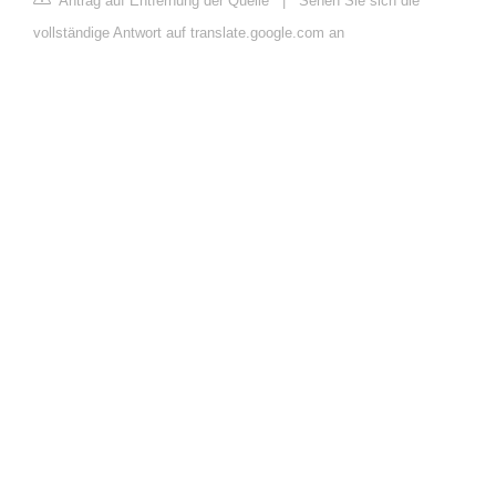
Antrag auf Entfernung der Quelle
|
Sehen Sie sich die
vollständige Antwort auf translate.google.com an