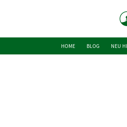
Zum
Inhalt
springen
HOME
BLOG
NEU H