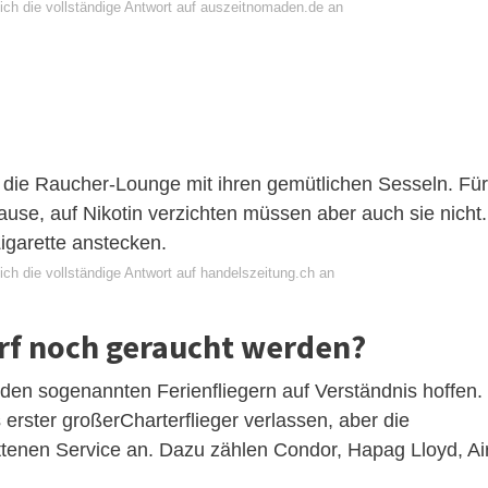
ich die vollständige Antwort auf auszeitnomaden.de an
n die Raucher-Lounge mit ihren gemütlichen Sesseln. Für
ause, auf Nikotin verzichten müssen aber auch sie nicht.
Zigarette anstecken.
ch die vollständige Antwort auf handelszeitung.ch an
arf noch geraucht werden?
en sogenannten Ferienfliegern auf Verständnis hoffen.
erster großerCharterflieger verlassen, aber die
ittenen Service an. Dazu zählen Condor, Hapag Lloyd, Ai