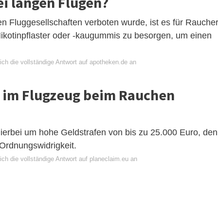
i langen Flügen?
Fluggesellschaften verboten wurde, ist es für Rauche
Nikotinpflaster oder -kaugummis zu besorgen, um einen
ich die vollständige Antwort auf apotheken.de an
 im Flugzeug beim Rauchen
hierbei um hohe Geldstrafen von bis zu 25.000 Euro, de
 Ordnungswidrigkeit.
ch die vollständige Antwort auf planeclaim.eu an