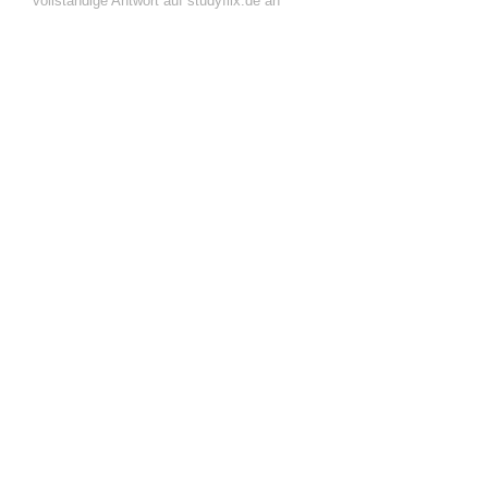
vollständige Antwort auf studyflix.de an