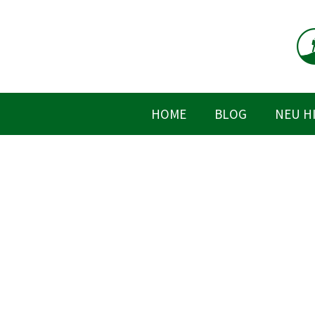
Zum
Inhalt
springen
HOME
BLOG
NEU H