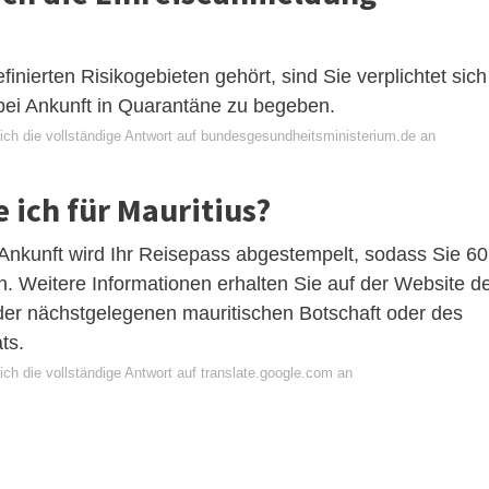
ierten Risikogebieten gehört, sind Sie verplichtet sich
bei Ankunft in Quarantäne zu begeben.
ich die vollständige Antwort auf bundesgesundheitsministerium.de an
 ich für Mauritius?
er Ankunft wird Ihr Reisepass abgestempelt, sodass Sie 60
. Weitere Informationen erhalten Sie auf der Website d
 der nächstgelegenen mauritischen Botschaft oder des
ts.
ch die vollständige Antwort auf translate.google.com an