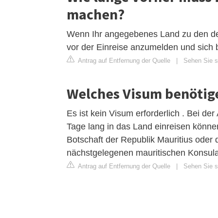
machen?
Wenn Ihr angegebenes Land zu den defin
vor der Einreise anzumelden und sich 
Antrag auf Entfernung der Quelle
|
Sehen Sie s
Welches Visum benötige
Es ist kein Visum erforderlich . Bei d
Tage lang in das Land einreisen können
Botschaft der Republik Mauritius oder
nächstgelegenen mauritischen Konsula
Antrag auf Entfernung der Quelle
|
Sehen Sie si