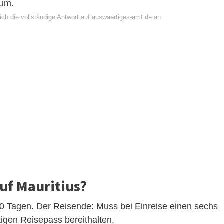
sum.
ich die vollständige Antwort auf auswaertiges-amt.de an
uf Mauritius?
 90 Tagen. Der Reisende: Muss bei Einreise einen sechs
igen Reisepass bereithalten.