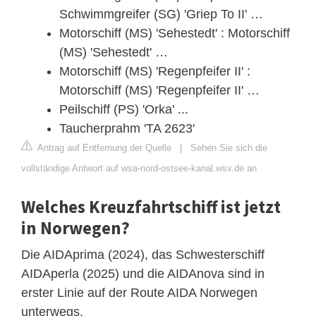
Schwimmgreifer (SG) 'Griep To II' …
Motorschiff (MS) 'Sehestedt' : Motorschiff
(MS) 'Sehestedt' …
Motorschiff (MS) 'Regenpfeifer II' :
Motorschiff (MS) 'Regenpfeifer II' …
Peilschiff (PS) 'Orka' ...
Taucherprahm 'TA 2623'
Antrag auf Entfernung der Quelle
|
Sehen Sie sich die
vollständige Antwort auf wsa-nord-ostsee-kanal.wsv.de an
Welches Kreuzfahrtschiff ist jetzt
in Norwegen?
Die AIDAprima (2024), das Schwesterschiff
AIDAperla (2025) und die AIDAnova sind in
erster Linie auf der Route AIDA Norwegen
unterwegs.