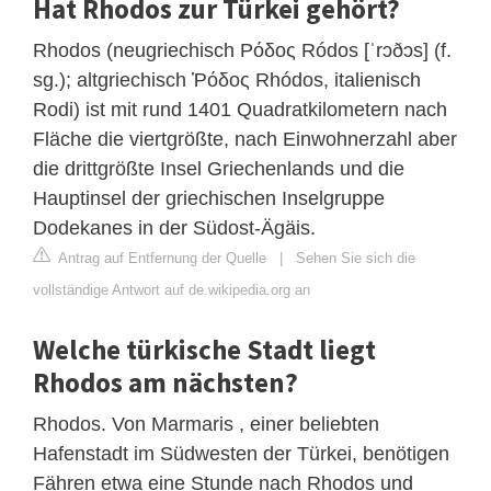
Hat Rhodos zur Türkei gehört?
Rhodos (neugriechisch Ρόδος Ródos [ˈrɔðɔs] (f.
sg.); altgriechisch Ῥόδος Rhódos, italienisch
Rodi) ist mit rund 1401 Quadratkilometern nach
Fläche die viertgrößte, nach Einwohnerzahl aber
die drittgrößte Insel Griechenlands und die
Hauptinsel der griechischen Inselgruppe
Dodekanes in der Südost-Ägäis.
Antrag auf Entfernung der Quelle
|
Sehen Sie sich die
vollständige Antwort auf de.wikipedia.org an
Welche türkische Stadt liegt
Rhodos am nächsten?
Rhodos. Von Marmaris , einer beliebten
Hafenstadt im Südwesten der Türkei, benötigen
Fähren etwa eine Stunde nach Rhodos und