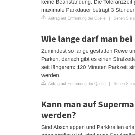
keine Beanstandung. Die Toleranzzeit g
maximale Parkdauer beträgt 3 Stunden
Antrag auf Entfernung der Quelle
|
Sehen Sie si
Wie lange darf man bei
Zumindest so lange gestatten Rewe un
Parken, danach gibt es einen Strafzette
seit längerem: 120 Minuten Parkzeit si
werden.
Antrag auf Entfernung der Quelle
|
Sehen Sie s
Kann man auf Supermar
werden?
Sind Abschleppen und Parkkrallen erla