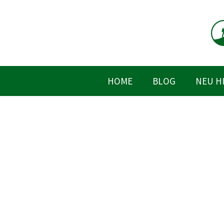
Zum
Inhalt
springen
HOME
BLOG
NEU H