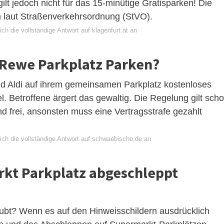
ilt jedoch nicht für das 15-minütige Gratisparken! Die
 laut Straßenverkehrsordnung (StVO).
ch die vollständige Antwort auf klagenfurt.at an
 Rewe Parkplatz Parken?
d Aldi auf ihrem gemeinsamen Parkplatz kostenloses
l. Betroffene ärgert das gewaltig. Die Regelung gilt sch
nd frei, ansonsten muss eine Vertragsstrafe gezahlt
ich die vollständige Antwort auf schwaebische.de an
kt Parkplatz abgeschleppt
ubt? Wenn es auf den Hinweisschildern ausdrücklich