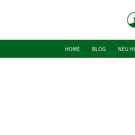
Zum
Inhalt
springen
HOME
BLOG
NEU H