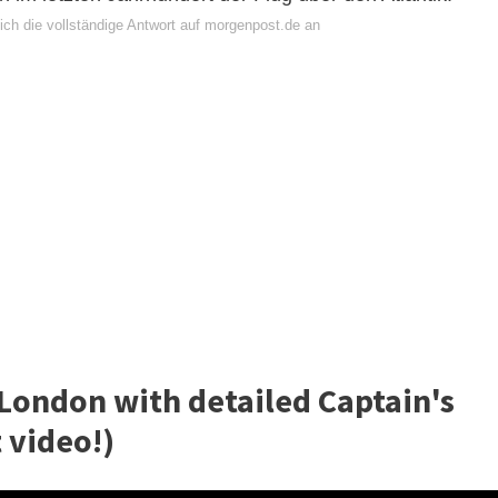
ich die vollständige Antwort auf morgenpost.de an
 London with detailed Captain's
 video!)