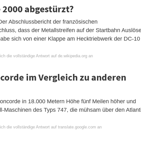
 2000 abgestürzt?
er Abschlussbericht der französischen
uss, dass der Metallstreifen auf der Startbahn Auslöse
 habe sich von einer Klappe am Hecktriebwerk der DC-10
ch die vollständige Antwort auf de.wikipedia.org an
ncorde im Vergleich zu anderen
 Concorde in 18.000 Metern Höhe fünf Meilen höher und
all-Maschinen des Typs 747, die mühsam über den Atlant
ch die vollständige Antwort auf translate.google.com an