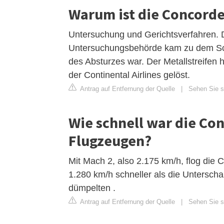
Warum ist die Concorde
Untersuchung und Gerichtsverfahren. D
Untersuchungsbehörde kam zu dem Schl
des Absturzes war. Der Metallstreifen
der Continental Airlines gelöst.
Antrag auf Entfernung der Quelle
|
Sehen Sie si
Wie schnell war die Co
Flugzeugen?
Mit Mach 2, also 2.175 km/h, flog die
1.280 km/h schneller als die Untersch
dümpelten .
Antrag auf Entfernung der Quelle
|
Sehen Sie si