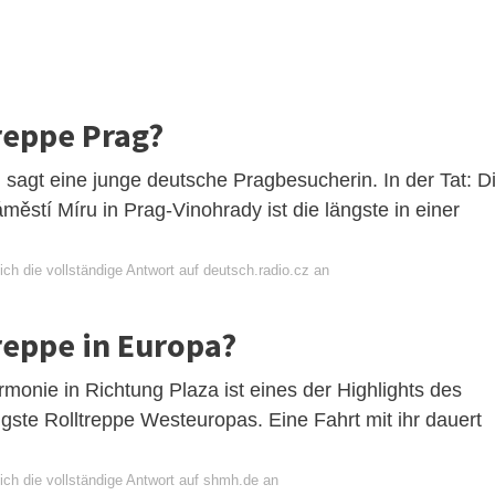
treppe Prag?
 sagt eine junge deutsche Pragbesucherin. In der Tat: D
městí Míru in Prag-Vinohrady ist die längste in einer
ch die vollständige Antwort auf deutsch.radio.cz an
treppe in Europa?
monie in Richtung Plaza ist eines der Highlights des
ngste Rolltreppe Westeuropas. Eine Fahrt mit ihr dauert
ich die vollständige Antwort auf shmh.de an