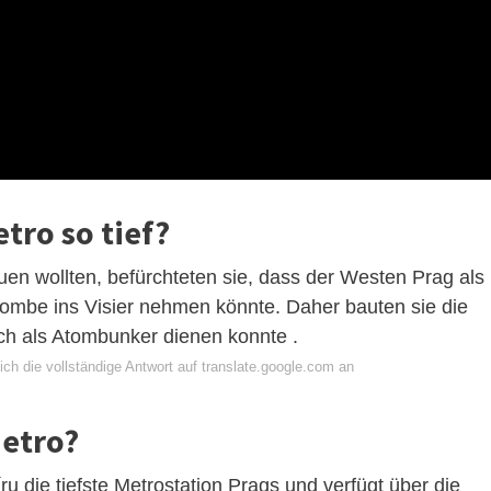
tro so tief?
en wollten, befürchteten sie, dass der Westen Prag als
bombe ins Visier nehmen könnte. Daher bauten sie die
auch als Atombunker dienen konnte .
ch die vollständige Antwort auf translate.google.com an
Metro?
ru die tiefste Metrostation Prags und verfügt über die