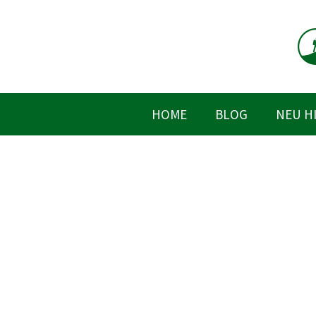
Zum
Inhalt
springen
HOME
BLOG
NEU H