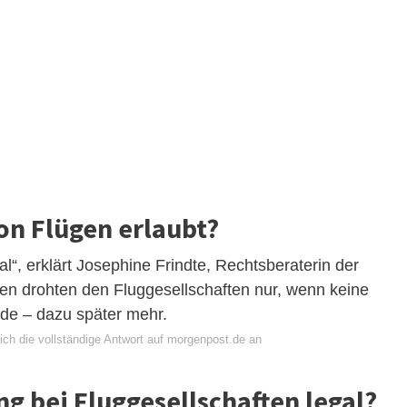
on Flügen erlaubt?
l“, erklärt Josephine Frindte, Rechtsberaterin der
fen drohten den Fluggesellschaften nur, wenn keine
de – dazu später mehr.
ich die vollständige Antwort auf morgenpost.de an
g bei Fluggesellschaften legal?