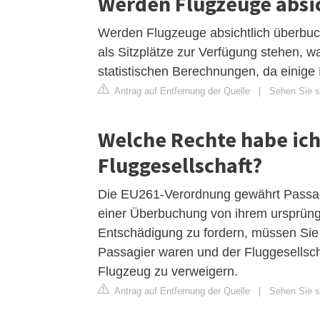
Werden Flugzeuge absi
Werden Flugzeuge absichtlich überbuch
als Sitzplätze zur Verfügung stehen, 
statistischen Berechnungen, da einige 
Antrag auf Entfernung der Quelle
|
Sehen Sie s
Welche Rechte habe ich
Fluggesellschaft?
Die EU261-Verordnung gewährt Passag
einer Überbuchung von ihrem ursprüng
Entschädigung zu fordern, müssen Sie
Passagier waren und der Fluggesellsch
Flugzeug zu verweigern.
Antrag auf Entfernung der Quelle
|
Sehen Sie si