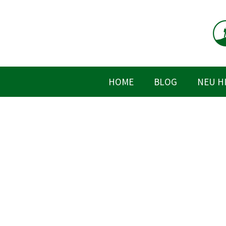
Zum
Inhalt
springen
HOME
BLOG
NEU H