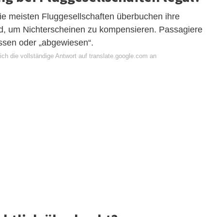
die meisten Fluggesellschaften überbuchen ihre
ad, um Nichterscheinen zu kompensieren. Passagiere
sen oder „abgewiesen“.
ch die vollständige Antwort auf translate.google.com an