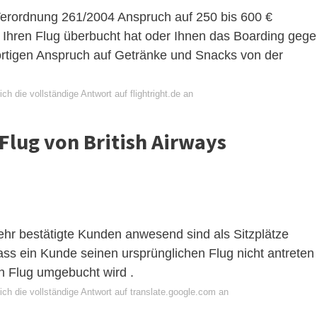
erordnung 261/2004 Anspruch auf 250 bis 600 €
 Ihren Flug überbucht hat oder Ihnen das Boarding geg
fortigen Anspruch auf Getränke und Snacks von der
ch die vollständige Antwort auf flightright.de an
Flug von British Airways
ehr bestätigte Kunden anwesend sind als Sitzplätze
ss ein Kunde seinen ursprünglichen Flug nicht antreten
n Flug umgebucht wird .
ch die vollständige Antwort auf translate.google.com an