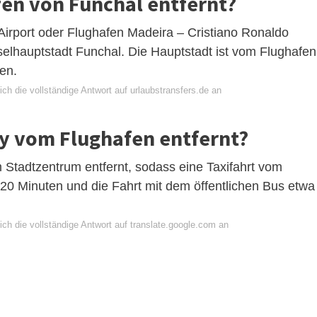
fen von Funchal entfernt?
irport oder Flughafen Madeira – Cristiano Ronaldo
nselhauptstadt Funchal. Die Hauptstadt ist vom Flughafen
hen.
ch die vollständige Antwort auf urlaubstransfers.de an
ty vom Flughafen entfernt?
 Stadtzentrum entfernt, sodass eine Taxifahrt vom
0 Minuten und die Fahrt mit dem öffentlichen Bus etwa
ch die vollständige Antwort auf translate.google.com an