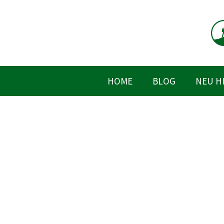
Zum
Inhalt
springen
HOME
BLOG
NEU H