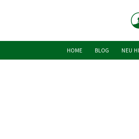
Zum
Inhalt
springen
HOME
BLOG
NEU H