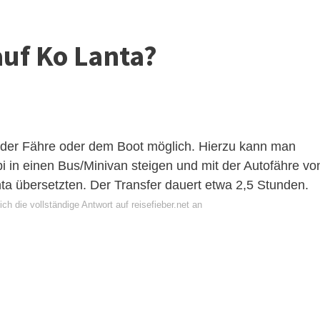
uf Ko Lanta?
t der Fähre oder dem Boot möglich. Hierzu kann man
i
in einen Bus/Minivan steigen und mit der Autofähre vo
a übersetzten. Der Transfer dauert etwa 2,5 Stunden.
ch die vollständige Antwort auf reisefieber.net an