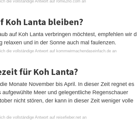
ich die vollständige Antwort auf rome2rio.com an
uf Koh Lanta bleiben?
aub auf Koh Lanta verbringen möchtest, empfehlen wir d
ig relaxen und in der Sonne auch mal faulenzen.
ich die vollständige Antwort auf kommwirmachendaseinfach.de an
ezeit für Koh Lanta?
 die Monate November bis April. In dieser Zeit regnet es
as aufgewühlte Meer und gelegentliche Regenschauer
ber nicht stören, der kann in dieser Zeit weniger volle
ch die vollständige Antwort auf reisefieber.net an