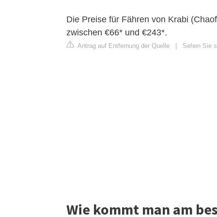
Die Preise für Fähren von Krabi (Chaof
zwischen €66* und €243*.
Antrag auf Entfernung der Quelle
|
Sehen Sie si
Wie kommt man am bes