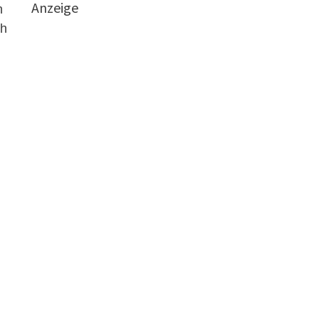
Anzeige
n
ch