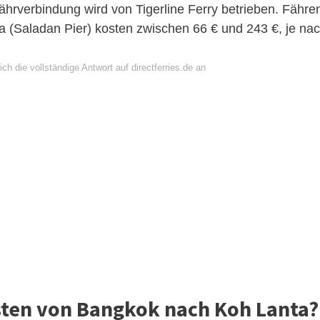
ährverbindung wird von Tigerline Ferry betrieben. Fähre
a (Saladan Pier) kosten zwischen 66 € und 243 €, je na
ch die vollständige Antwort auf directferries.de an
ten von Bangkok nach Koh Lanta?