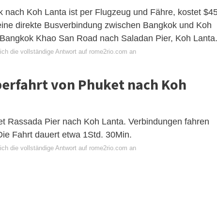
 nach Koh Lanta ist per Flugzeug und Fähre, kostet $45
 eine direkte Busverbindung zwischen Bangkok und Koh
ab Bangkok Khao San Road nach Saladan Pier, Koh Lanta
ich die vollständige Antwort auf rome2rio.com an
berfahrt von Phuket nach Koh
ket Rassada Pier nach Koh Lanta. Verbindungen fahren
Die Fahrt dauert etwa 1Std. 30Min.
ich die vollständige Antwort auf rome2rio.com an