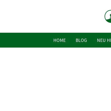
Zum
Inhalt
springen
HOME
BLOG
NEU H