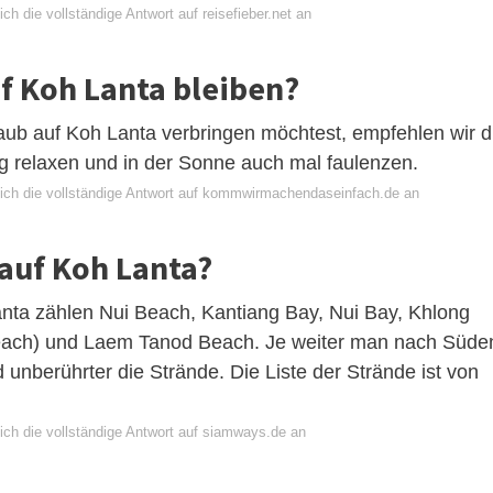
ch die vollständige Antwort auf reisefieber.net an
uf Koh Lanta bleiben?
aub auf Koh Lanta verbringen möchtest, empfehlen wir d
ig relaxen und in der Sonne auch mal faulenzen.
ich die vollständige Antwort auf kommwirmachendaseinfach.de an
 auf Koh Lanta?
nta zählen Nui Beach, Kantiang Bay, Nui Bay, Khlong
ach) und Laem Tanod Beach. Je weiter man nach Süde
 unberührter die Strände. Die Liste der Strände ist von
ich die vollständige Antwort auf siamways.de an