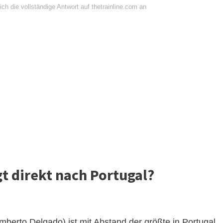
ch die vollständige Antwort auf thetrainline.com an
t direkt nach Portugal?
berto Delgado) ist mit Abstand der größte in Portugal.