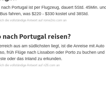
nach Portugal ist per Flugzeug, dauert 5Std. 45Min. un
u Bus fahren, was $220 - $330 kostet und 38Std.
ich die vollständige Antwort auf rome2rio.com an
 nach Portugal reisen?
reich aus am südlichsten liegt, ist die Anreise mit Auto
also, früh Flüge nach Lissabon oder Porto zu buchen und
üste oder das Inland zu erkunden.
ich die vollständige Antwort auf n26.com an