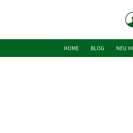
Zum
Inhalt
springen
HOME
BLOG
NEU H