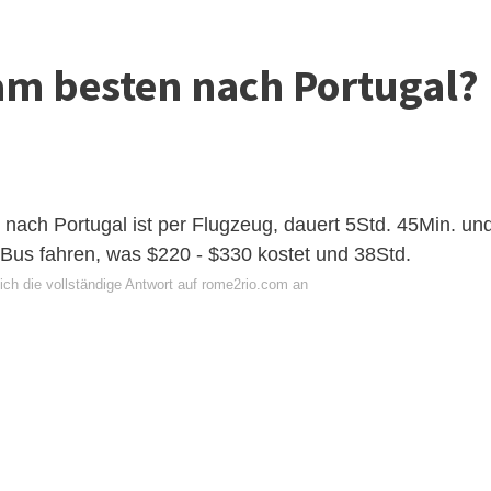
m besten nach Portugal?
nach Portugal ist per Flugzeug, dauert 5Std. 45Min. un
u Bus fahren, was $220 - $330 kostet und 38Std.
ich die vollständige Antwort auf rome2rio.com an