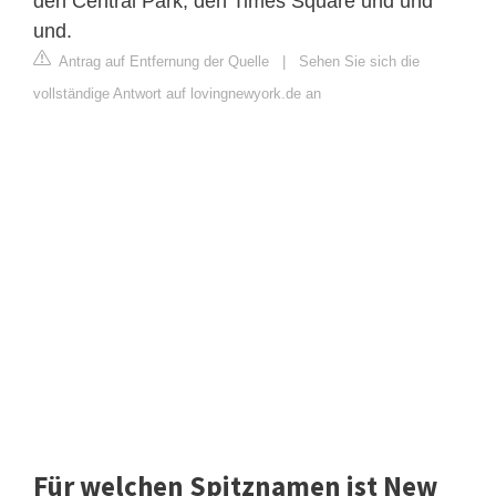
den Central Park, den Times Square und und
und.
Antrag auf Entfernung der Quelle
|
Sehen Sie sich die
vollständige Antwort auf lovingnewyork.de an
Für welchen Spitznamen ist New