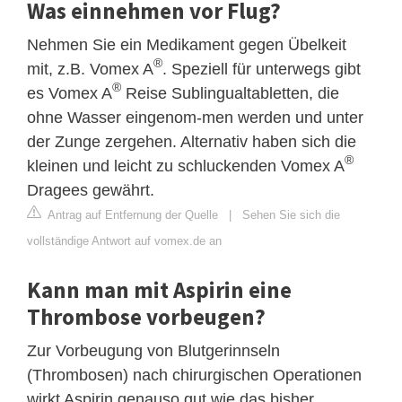
Was einnehmen vor Flug?
Nehmen Sie ein Medikament gegen Übelkeit
®
mit, z.B. Vomex A
. Speziell für unterwegs gibt
®
es Vomex A
Reise Sublingualtabletten, die
ohne Wasser eingenom-men werden und unter
der Zunge zergehen. Alternativ haben sich die
®
kleinen und leicht zu schluckenden Vomex A
Dragees gewährt.
Antrag auf Entfernung der Quelle
|
Sehen Sie sich die
vollständige Antwort auf vomex.de an
Kann man mit Aspirin eine
Thrombose vorbeugen?
Zur Vorbeugung von Blutgerinnseln
(Thrombosen) nach chirurgischen Operationen
wirkt Aspirin genauso gut wie das bisher